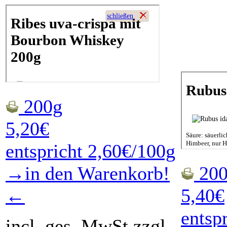
200g
5,20€
entspricht 2,60€/100g
→in den Warenkorb!
200
←
5,40€
entsp
incl. ges. MwSt zzgl.