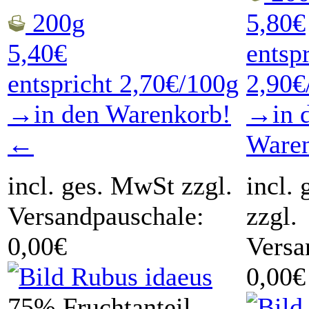
200g
5,80€
5,40€
entsp
entspricht 2,70€/100g
2,90€
→in den Warenkorb!
→in 
←
Ware
incl. ges. MwSt zzgl.
incl.
Versandpauschale:
zzgl.
0,00€
Versa
0,00€
75% Fruchtanteil