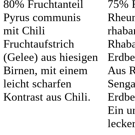
80% Fruchtanteil
75% F
Pyrus communis
Rheu
mit Chili
rhaba
Fruchtaufstrich
Rhaba
(Gelee) aus hiesigen
Erdbe
Birnen, mit einem
Aus R
leicht scharfen
Senga
Kontrast aus Chili.
Erdbe
Ein u
lecke