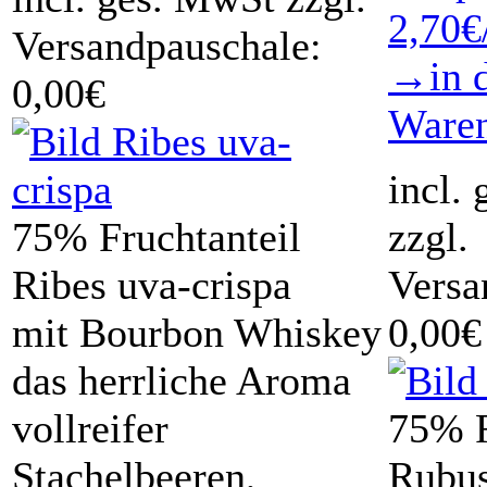
2,70€
Versandpauschale:
→in 
0,00€
Ware
incl.
75% Fruchtanteil
zzgl.
Ribes uva-crispa
Versa
mit Bourbon Whiskey
0,00€
das herrliche Aroma
vollreifer
75% F
Stachelbeeren,
Rubus