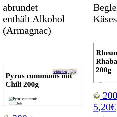
abrundet
Begle
enthält Alkohol
Käses
(Armagnac)
200
5,20€