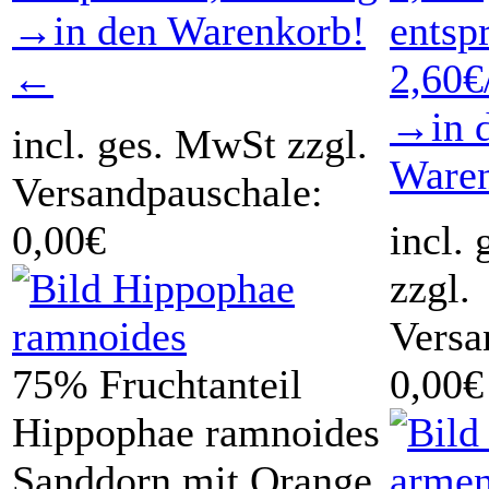
→in den Warenkorb!
entsp
←
2,60€
→in 
incl. ges. MwSt zzgl.
Ware
Versandpauschale:
0,00€
incl.
zzgl.
Versa
75% Fruchtanteil
0,00€
Hippophae ramnoides
Sanddorn mit Orange