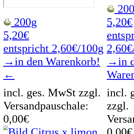
200
200g
5,20€
5,20€
entsp
entspricht 2,60€/100g
2,60€
→in den Warenkorb!
→in 
←
Ware
incl. ges. MwSt zzgl.
incl.
Versandpauschale:
zzgl.
0,00€
Versa
0,00€