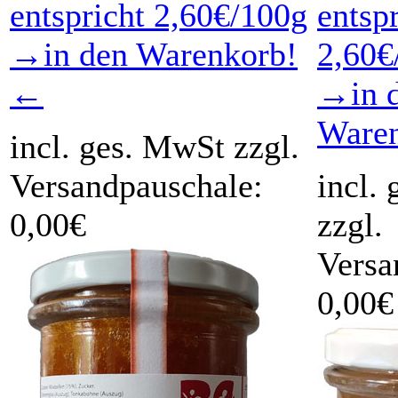
entspricht 2,60€/100g
entsp
→in den Warenkorb!
2,60€
←
→in 
Ware
incl. ges. MwSt zzgl.
Versandpauschale:
incl.
0,00€
zzgl.
Versa
0,00€