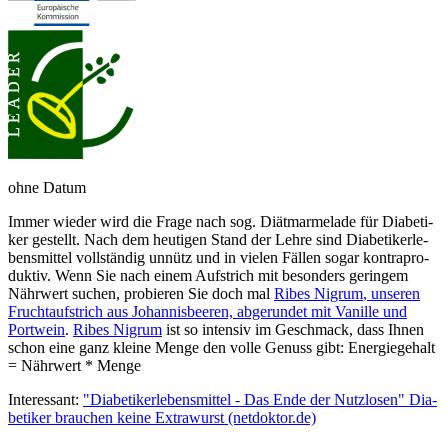
ohne Datum
Immer wieder wird die Fra­ge nach sog. Diät­mar­me­la­de für Dia­be­ti­
ker ge­stellt. Nach dem heu­ti­gen Stand der Leh­re sind Dia­be­ti­ker­le­
bens­mit­tel voll­stän­dig un­nütz und in vie­len Fäl­len so­gar kon­tra­pro­
duk­tiv. Wenn Sie nach einem Auf­strich mit be­son­ders ge­rin­gem
Nähr­wert su­chen, pr­obier­en Sie doch mal
Ribes Nigrum
, un­se­ren
Frucht­auf­strich aus Jo­han­nisbeer­en, ab­ge­run­det mit Va­nille und
Port­wein
.
Ribes Nigrum
ist so in­ten­siv im Ge­schmack, dass Ihnen
schon eine ganz kleine Menge den volle Genuss gibt: Energiegehalt
= Nähr­wert * Menge
Interessant:
"Dia­be­ti­ker­lebens­mit­tel - Das En­de der Nutz­lo­sen" Dia­
be­ti­ker brau­chen kei­ne Extra­wurst
(netdoktor.de)