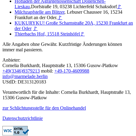
Hofladen der Agrargenossenschaft Dollenchen-
Lieskau
,Dorfstraße 19, 03238 Lichterfeld Schaksdorf
🚩
Milchzapfstelle am Blitzer
, Lebuser Chaussee 16, 15234
Frankfurt an der Oder.
🚩
KUKURYKU! Große Scharnstraße 20A, 15230 Frankfurt an
der Oder
🚩
Thierbachs Hof, 15518 Steinhöfel
🚩
Alle Angaben ohne Gewähr. Kurzfristige Änderungen können
immer mal passieren.
Anbieter:
Cornelia Burkhardt, Hauptstraße 13, 15306 Gusow-Platkow
+49(3346)9379213
mobil:
+49-170-4609988
info@marmelade.berlin
UStID: DE313120183
Verantwortlich für die Inhalte: Cornelia Burkhardt, Hauptstraße 13,
15306 Gusow-Platkow
zur Schlichtungsstelle für den Onlinehandel
Datenschutzrichtlinie