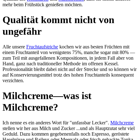
mehr beim Früh­stück ge­nießen möch­ten.
Qualität kommt nicht von
ungefähr
Alle unsere
Frucht­auf­stri­che
kochen wir aus besten Früch­ten mit
einem Frucht­an­teil von we­nigs­tens 75%, man­che sogar mit 80% —
zum Teil mit aus­ge­fal­le­nen Kom­po­si­tio­nen, in jedem Fall aber von
Hand, ganz nach tra­di­tion­el­ler Me­thode im of­fe­nen Kes­sel.
Professionalität bleibt dabei nicht auf der Strecke und so können wir
auf Kon­servierungs­mittel trotz des hohen Frucht­anteils konsequent
verzichten.
Milchcreme—was ist
Milchcreme?
Ich nen­ne es ein anderes Wort für "un­fass­bar Lec­ker".
Milch­creme
stel­len wir her aus Milch und Zucker ...und als Haupt­zu­tat sehr viel
Ge­duld. Dazu kom­men ge­ge­be­nen­falls noch Es­presso, ge­rös­tete
Hasel­nüsse und Baileys oder Meer­salz oder frisch gehackte Tonka-