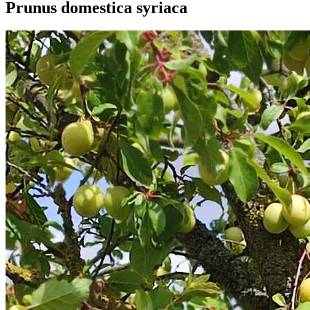
Prunus domestica syriaca