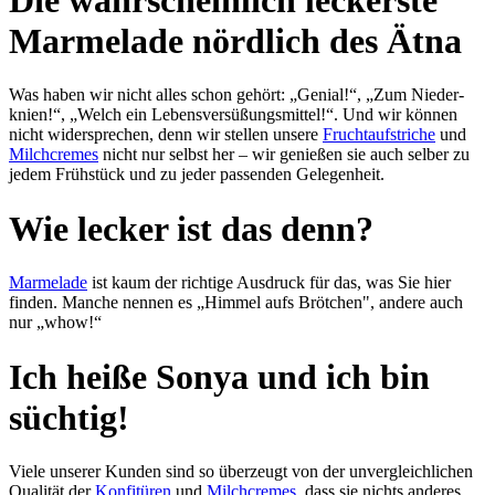
Marmelade nördlich des Ätna
Was haben wir nicht alles schon gehört: „Genial!“, „Zum Nieder­
knien!“, „Welch ein Lebens­ver­süßungs­mit­tel!“. Und wir kön­nen
nicht wider­sprechen, denn wir stel­len un­se­re
Frucht­auf­stri­che
und
Milch­cremes
nicht nur selbst her – wir ge­nießen sie auch selber zu
jedem Früh­stück und zu je­der pas­sen­den Ge­le­gen­heit.
Wie lecker ist das denn?
Marmelade
ist kaum der rich­ti­ge Aus­druck für das, was Sie hier
finden. Man­che nen­nen es „Himmel aufs Bröt­chen", an­de­re auch
nur „whow!“
Ich heiße Sonya und ich bin
süchtig!
Viele unserer Kunden sind so über­zeugt von der un­ver­gleich­lichen
Qualität der
Kon­fi­türen
und
Milchcremes
, dass sie nichts an­de­res